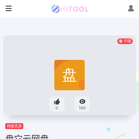
中国
0
100
网盘资源
盘它云网盘