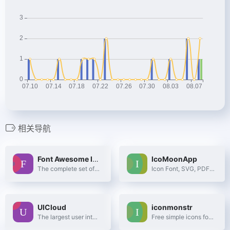
相关导航
Font Awesome Icon
IcoMoonApp
The complete set of 675 icons in Font Awesome
Icon Font, SVG, PDF &amp; PNG Generator
UICloud
iconmonstr
The largest user interface design database in the world.
Free simple icons for your next project