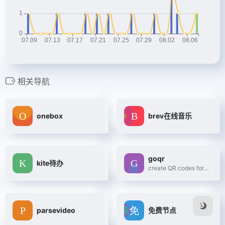
相关导航
onebox
brev在线音乐
goqr
kite待办
create QR codes for free (Logo, T-Shirt, vCard, EPS)
parsevideo
免费节点