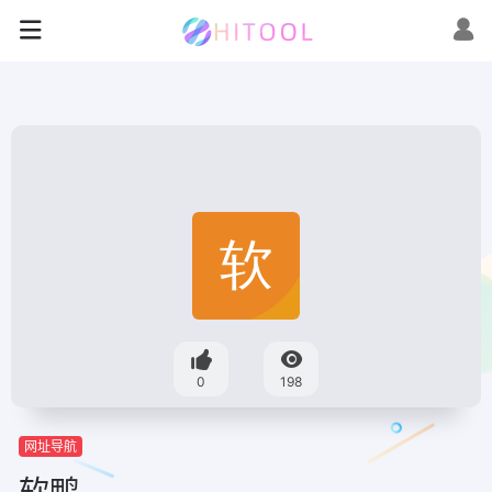
0
198
网址导航
软鸭