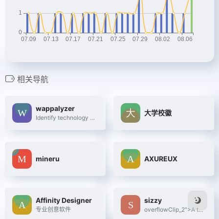
相关导航
wappalyzer
大学校徽
Identify technology on websites
mineru
AXUREUX
Affinity Designer
sizzy
专业创意软件
overflowClip_2">A tool for developing responsive websites crazy-fast