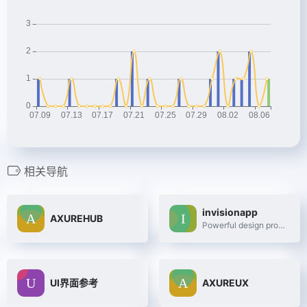
相关导航
invisionapp
AXUREHUB
Powerful design prototyping tools
UI界面参考
AXUREUX