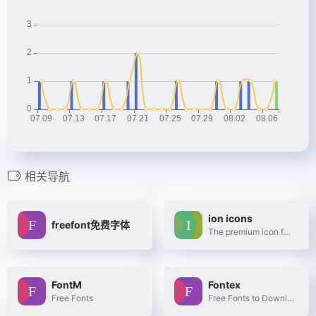
相关导航
ion icons
freefont免费字体
The premium icon font for Ionic Framework
FontM
Fontex
Free Fonts
Free Fonts to Download + Premium Typefaces