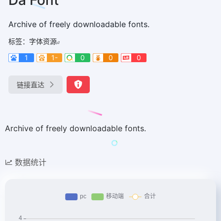
Archive of freely downloadable fonts.
标签：
字体资源
1
1-
0
0
0
链接直达
Archive of freely downloadable fonts.
数据统计